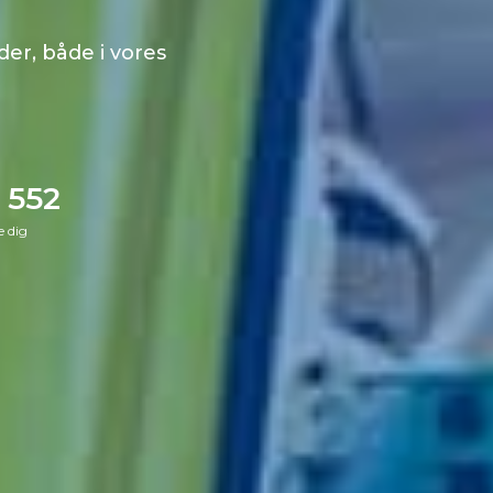
le former for medicinsk
 552
e dig