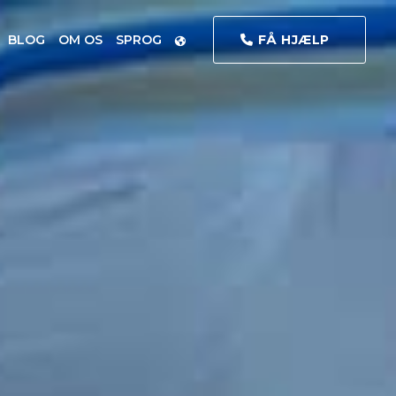
BLOG
OM OS
SPROG
FÅ HJÆLP