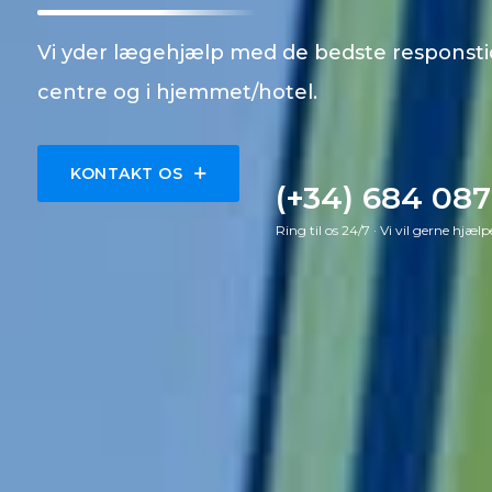
Professionelt og erfarent team inden for al
transport.
KONTAKT OS
(+34) 684 087
Ring til os 24/7 · Vi vil gerne hjælp